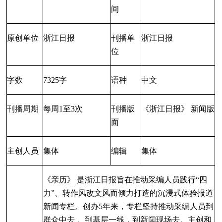
间
原创单位
浙江日报
刊播单
浙江日报
位
字数
7325
字
语种
中文
刊播周期
每周
1
至
3
次
刊播版
《浙江日报》
新闻版
面
主创人员
集体
编辑
集体
《亲历》
是浙江日报旨在推动采编人员践行
“
四
力
”
、转作风改文风而
倾力打造的沉浸式体验报道
新
闻专栏
。创办
5
年来
，专栏坚持推动采编人员到
群众中去
，
到基层一线
，
到新闻现场去
。主创和