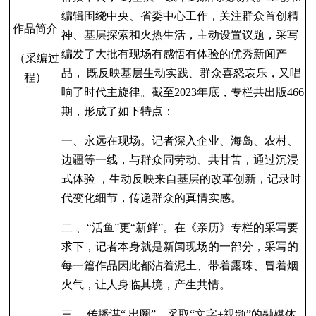
编辑
围绕中央
、省委中心工作
，关注群众首创精
作品简介
神
、基层探索和火热生活
，主动设置议题
，采写
编发了大批
有现场有感悟有体验的优秀新闻产
（采编过
品
，
既反映基层生动实践
、群众喜怒哀乐
，又唱
程）
响
了时代主旋律
。截
至
2023
年底
，专栏共出版
466
期
，形成了如下特点：
一
、永远在现场
。记者深入企业
、海岛
、农村
、
边疆等一线
，与群众同劳动
、共甘苦
，通过沉浸
式
体验
，生动反映来自基层的改革创新
，记录时
代变化细节
，传递群众的真情实感。
二
、
“
活鱼
”
更
“
新鲜
”
。在《亲历》
专栏的
采写要
求下
，记者本身就是新闻现场的一部分
，采写的
每
一篇作品因此都沾着泥土
、带着露珠
、
冒着烟
火气
，让人身临其境
，产生共情。
三
、传播谋
“
出圈
”
。采取
“
文字
+
视频
”
的融媒体