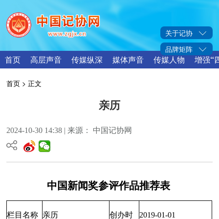
关于记协
品牌矩阵
首页
高层声音
传媒纵深
媒体声音
传媒人物
增强“
首页
> 正文
亲历
2024-10-30 14:38 | 来源： 中国记协网
中国新闻奖参评作品推荐表
栏目名称
亲历
创办时
2019-01-01