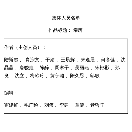
集体人员名单
作品标题：
亲历
作者（主创人员
）：
陆斯超
、
肖淙文
、干婧
、王晨辉
、来逸晨
、何冬健
、沈
晶晶
、唐骏
垚
、陈醉
、周琳子
、吴丽燕
、宋彬彬
、孙
良、
沈立
、梅玲玲
、黄宁璐
、陈久忍
、邬敏
编辑：
霍建虹
、毛广绘
、刘伟
、李建
、童健
、管哲晖