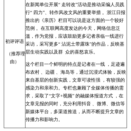
在新闻单位开展
“
走转改
”
活动是推动采编人员践
行
“
四力
”
、转作风改文风的重要举措
。浙江日报
推
出的《亲历》栏目可以说是这方面的一个较好
范例
。在互联网高度发达的今天
，
网络信息泛
滥
，作为党
报
，应该鼓励更多记者亲临一线进行
初评评语
采访
，采写更多
“
沾泥土带露珠
”
的作品
，反映基
层生动实践以及群
众的喜怒哀乐。
（推荐理
由）
这个栏目一个鲜明的特点是记者在一线
，足迹遍
布农村
、边疆
、海岛等
，通过沉浸
式体验
，反映
来
自基层的创新实践
，文章可读性强
，有较强的
感染力和亲和力
。专栏也兼顾了全媒体传播的需
求
，采取
了
“
文字
+
视频
”
的融媒体报道方式
，在
文章
见报的同时
，充分利用抖音
、微博
、微信等
新媒体平台
，
多
渠道推送
，从而不断提升文章的
传播力和影响力。