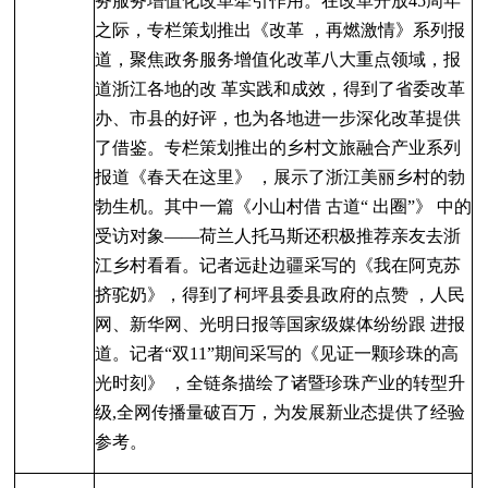
务服务增值化改革牵引作用
。在改革开放
45
周年
之际
，专
栏策划推出《改革
，再燃激情》
系列报
道
，
聚焦政务服务增值化改革八大重点领
域
，报
道浙江各地的改
革实践和成效
，得到了省委改革
办
、市县的好评
，也为各地进一步深化改革提供
了借鉴
。专栏策划推出
的乡村文旅融合产业系列
报道《春天在这里》
，展示了浙江美丽乡村的勃
勃生机
。其中一篇《小山村借
古道
“
出圈
”
》
中的
受访对象
——
荷兰人托马斯还积极推荐亲友去浙
江乡村看看
。记者远赴边疆采
写的《
我在阿克苏
挤驼奶》
，得到了柯坪县委县政府的点赞
，人民
网
、新华网
、光明日报等国家级媒体纷纷跟
进报
道
。记者
“
双
11”
期间采写的《见证一颗珍珠的高
光时刻》
，全链条描绘了诸暨珍
珠产业的转型升
级
,
全网传播量破百万
，为发展新业态提供了经验
参考。