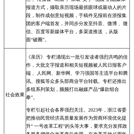
报道方式
，撷取亲历现场最抓眼球或最动人的片
段
，
制作成创意短视频
，于稿件见报前在浙报集
团的客户端首发
，
并同步分发至抖音
、微博
、微
信
、百度等
新媒体平台
，
多渠道推送
，从版
面
“
破圈
”
。
《亲历》
专栏涌现出一批引发读者强烈共鸣的佳
作
，大
批文字报道和相关短视频被人民日报客户
端
、人民网
、新华网
、学习强国等主流平台和腾
讯
、搜狐等众多头部商业平台转载
。专栏还推出
多组系
列策划
，频频打出融媒产品
“
爆款组合
社会效果
拳
”
。
专栏引起社会各界强烈关注
。
2023
年
，浙江省委
把推动民营经济高质量发展作为营商环境
优化提
升
“
一号改革工程
”
的头等大事
，要求充分发挥政