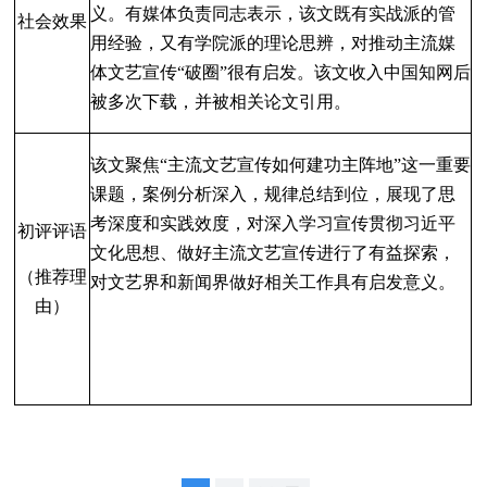
义。有媒体负责同志表示，该文既有实战派的管
社会效果
用经验，又有学院派的理论思辨，对推动主流
媒
体文艺宣传
“
破
圈
”
很有启发。该文收入中国知网后
被多次下载，并被相关论文引用。
该文聚焦
“
主流文艺宣传如何建功主阵地
”
这一重要
课题，案例分析
深入，规律总结到位，展现了思
考深度和实践效度，对深入学习宣传贯彻习近平
初评评语
文化思想、做好主流文艺宣传进行了有益探索，
（推荐理
对文艺界和新闻界做好相关工作具有启发意义。
由）