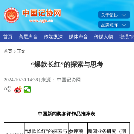
关于记协
品牌矩阵
首页
高层声音
传媒纵深
媒体声音
传媒人物
增强“
首页
> 正文
“爆款长红”的探索与思考
2024-10-30 14:38 | 来源： 中国记协网
中国新闻奖参评作品推荐表
“
爆款长红
”的探索与
参评项
新闻业务研究（期