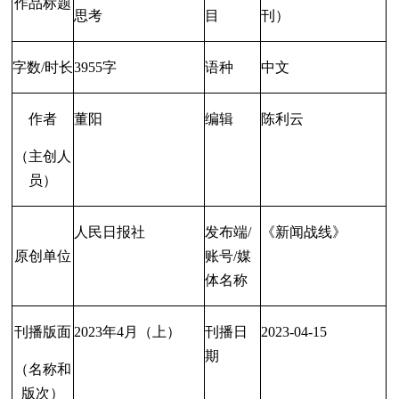
作品标题
思考
目
刊）
字数/时长
3955字
语种
中文
作者
董阳
编辑
陈利云
（主创人
员）
人民日报社
发布端/
《新闻战线》
原创单位
账
号/媒
体名称
刊播版面
2023
年
4
月（上）
刊播日
2023-04-15
期
（名称和
版次）