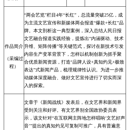
“
两会艺览
”
栏目
4
年
“
长红
”，总流量突破
25
亿，成
为主流文艺宣传和新媒体两会报道
“
爆款
+
长红
”品
牌。本文剖析这一典型案例，深入总结人民日报
文艺融合报道实践经验，提炼出
“内涵驱动、技术
作品简介
升
维、矩阵传播
”
等关键范式，探讨在新技术引发
内容生产变革背景下，怎样以机制创新为抓手聚
（采编过
合优质新闻资源，打造
“品牌人设
+
真知灼见
+
极致
程）
表达
”
式新闻产品，梳理
规律性认识。为进一步推
动媒体深度融合、做好文艺宣传进行了切实而深
入的探索。
文章于《新闻战线》发表后，在文艺界和新闻界
受到关注和好评。有文艺界别
全国政协委员表
示，该文针对
“
在互联网主阵地怎样唱响
‘
文艺好声
音
’”
提出的真知灼见可复制可推广，具有普遍意