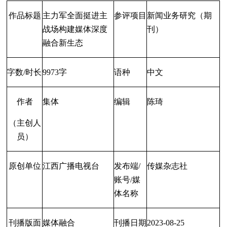
作品标题
主力军全面挺进主
参评项目
新闻业务研究（期
战场构建媒体深度
刊）
融合新生态
字数/时长
9973字
语种
中文
作者
集体
编辑
陈琦
（主创人
员）
原创单位
江西广播电视台
发布端/
传媒杂志社
账
号/媒
体名称
刊播版面
媒体融合
刊播日期
2023-08-25