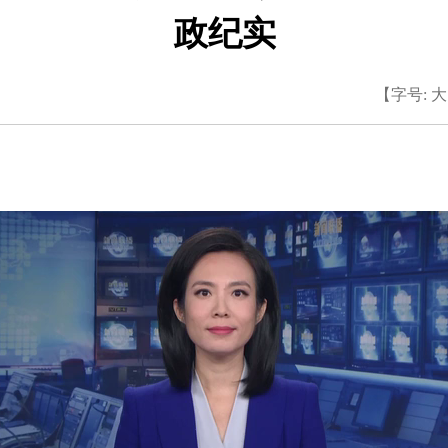
政纪实
【字号:
大