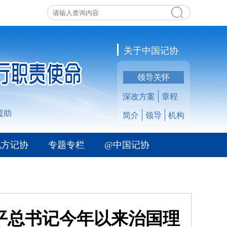
关于中国记协
领导关怀
深改方案
章程
援助
简介
领导
机构
地方记协
专题专栏
@中国记协
平总书记今年以来治国理