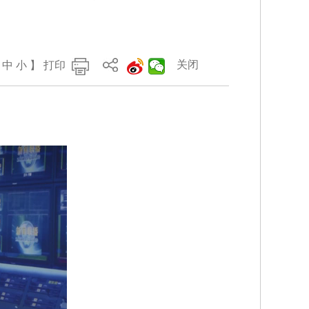
关闭
中
小
】
打印