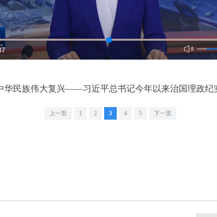
37
中华民族伟大复兴――习近平总书记今年以来治国理政纪实
上一页
1
2
3
4
5
下一页