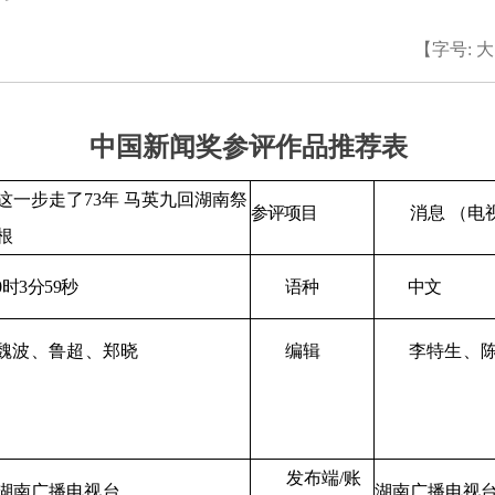
【字号:
大
中国新闻奖参评作品推荐表
步走了73年 马英九回湖南祭
参评项目
消息
（电
根
0
时
3
分
59
秒
语种
中文
波
、鲁超
、郑晓
编辑
李特生
、
发布端/
账
南广播电视台
湖南广播电视