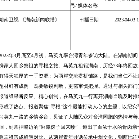
号
/ 媒体名称
卫视 《湖南新闻联播》
刊播日期
2023-04-03
1
23年3月底至4月初，马英九率台湾青年参访大陆。在湖南期间
携家人回乡祭祖的寻根之旅。马英九祖籍湖南，历经73年终回故
有得天独厚的一手资源；为两岸交流搭桥铺路，是我们当仁不让
题材鲜有成例，既要敏锐判断，更需审慎把握。通过与相关部门
报道组果断反应、精心创制，在马英九一行离开湖南当晚及时推
形成了热点。报道聚焦“寻根”这个最能打动人心的主题，以纪实
马英九一路的乡情乡音，见证了大陆民众对台湾同胞的热情与善
咽，到常挂嘴边的“湘潭伢子回来喽”，道出了血浓于水的骨肉亲
典忘祖形成鲜明对比。从两岸青年共话传承中华文化，到两地连