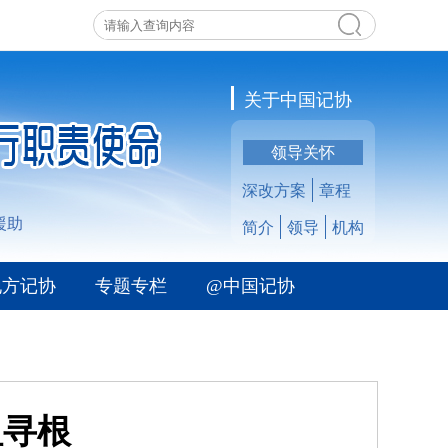
关于中国记协
领导关怀
深改方案
章程
援助
简介
领导
机构
地方记协
专题专栏
@中国记协
祖寻根