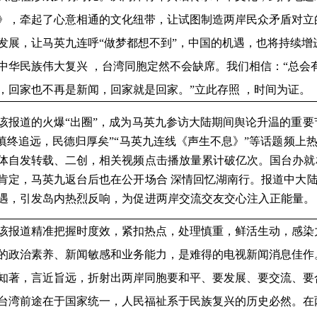
》，牵起了心意相通的文化纽带，让试图制造两岸民众矛盾对立
发展，让马英九连呼“做梦都想不到”，中国的机遇，也将持续增
中华民族伟大复兴 ，台湾同胞定然不会缺席。我们相信：“总会
，回家也不再是新闻，回家就是回家。”立此存照 ，时间为证。
道的火爆“出圈”，成为马英九参访大陆期间舆论升温的重要
“慎终追远，民德归厚矣”“马英九连线《声生不息》”等话题频上
体自发转载、二创，相关视频点击播放量累计破亿次。国台办就
肯定，马英九返台后也在公开场合 深情回忆湖南行。报道中大
遇，引发岛内热烈反响，为促进两岸交流交友交心注入正能量。
道精准把握时度效，紧扣热点，处理慎重，鲜活生动，感染
的政治素养、新闻敏感和业务能力，是难得的电视新闻消息佳作
知著，言近旨远，折射出两岸同胞要和平、要发展、要交流、要
台湾前途在于国家统一，人民福祉系于民族复兴的历史必然。在