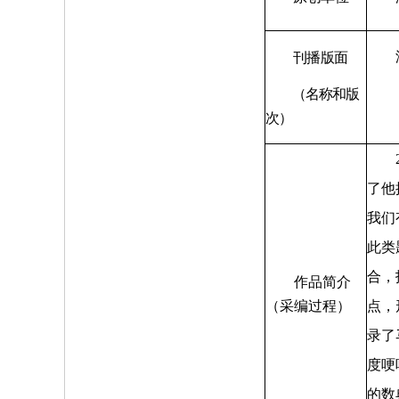
湖南
刊播版面
（名称和版
次）
20
了他
我们
此类
合，
作品简介
（采编过程）
点，
录了
度哽
的数