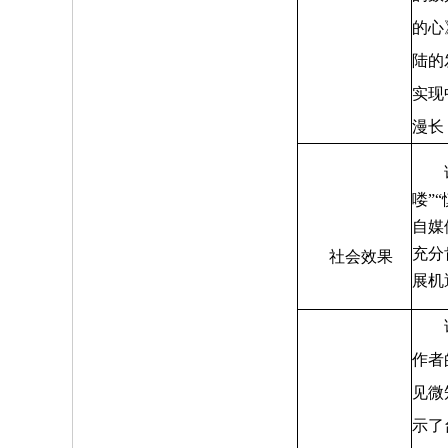
的心
陆的
实现
漫长
该报
喽”
自媒
充分
社会效果
展机
该报
作者
见微
示了