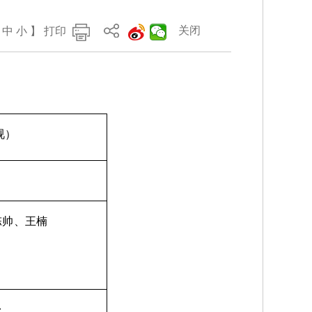
关闭
中
小
】
打印
视）
陈帅
、王楠
台