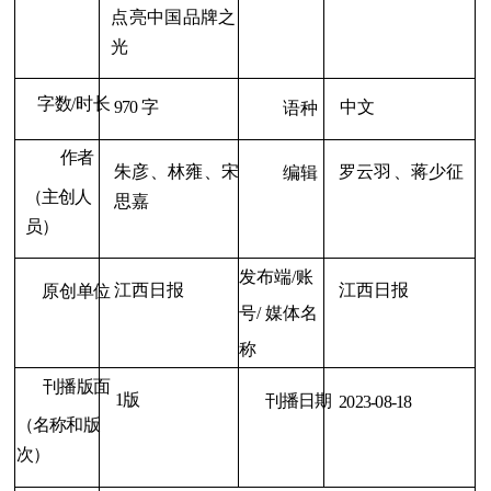
点亮中国品牌之
光
字数/时长
970
字
中文
语种
作者
朱彦
、林雍
、宋
罗云羽
、蒋少征
编辑
（主创人
思嘉
员）
发布端/
账
江西日报
江西日报
原创单位
号
/ 媒体名
称
刊播版面
1
版
刊播日期
2023-08-18
（名称和版
次）