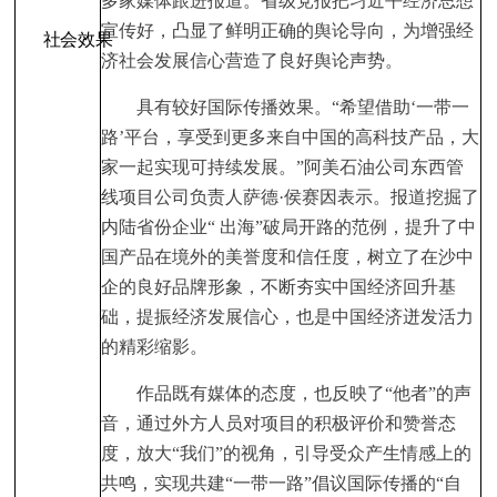
多家媒体跟进报道。省级党报把习近平经济思想
宣传好，凸显了鲜明正确的舆论导向，为增强经
社会效果
济社会发展信心营造了良好舆论声势。
具有较好国际传播效果。“希望借助‘一带一
路’平台，享受到更多来自中国的高科技产品，大
家一起实现可持续发展。”阿美石油公司东西管
线项目公司负责人萨德·侯赛因表示。报道挖掘了
内陆省份企业“ 出海”破局开路的范例，提升了中
国产品在境外的美誉度和信任度，树立了在沙中
企的良好品牌形象，不断夯实中国经济回升基
础，提振经济发展信心，也是中国经济迸发活力
的精彩缩影。
作品既有媒体的态度，也反映了“他者”的声
音，通过外方人员对项目的积极评价和赞誉态
度，放大“我们”的视角，引导受众产生情感上的
共鸣，实现共建“一带一路”倡议国际传播的“自