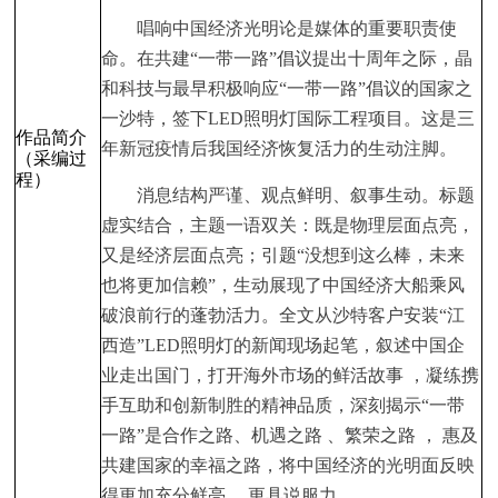
唱响中国经济光明论是媒体的重要职责使
命。在共建“一带一路”倡议提出十周年之际，晶
和科技与最早积极响应“一带一路”倡议的国家之
一沙特，签下LED照明灯国际工程项目。这是三
作品简介
年新冠疫情后我国经济恢复活力的生动注脚。
（采编过
程）
消息结构严谨、观点鲜明、叙事生动。标题
虚实结合，主题一语双关：既是物理层面点亮，
又是经济层面点亮；引题“没想到这么棒，未来
也将更加信赖”，生动展现了中国经济大船乘风
破浪前行的蓬勃活力。全文从沙特客户安装“江
西造”LED照明灯的新闻现场起笔，叙述中国企
业走出国门，打开海外市场的鲜活故事 ，凝练携
手互助和创新制胜的精神品质，深刻揭示“一带
一路”是合作之路、机遇之路 、繁荣之路 ， 惠及
共建国家的幸福之路，将中国经济的光明面反映
得更加充分鲜亮 ，更具说服力。