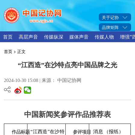
关于记协
品牌矩阵
首页
高层声音
传媒纵深
媒体声音
传媒人物
增强“
首页
> 正文
“江西造”在沙特点亮中国品牌之光
2024-10-30 15:08 | 来源： 中国记协网
中国新闻奖参评作品推荐表
“
江西造
”
在沙特
消息
（报纸）
参评项目
作品标题