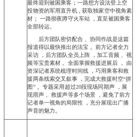
最终迎到被困乘客；一路想方设法登上空
投物资的军用直升机 , 获取独家空中视角素
材； 一路彻夜蹲守火车站 ，直至被困乘客
全部转运。
后方团队密切配合 、协同作战是这篇
报道得以最快推出的法宝 。前方记者全力
采访 ，后方团队全员上阵 ，加工音频 、视
频等宝贵素材 。全面掌握救援进展后 ， 由
资深记者系统梳理时间线 ，巧用乘客和救
援两条线索交叉叙事 ，完成大救援时空“拼
图” 。专题采用超过20段现场同期声 ，展
现雨声 、救援声等多个场景 ，避免了前方
记者单一视角的局限性 ，充分展现出广播
声音的魅力。