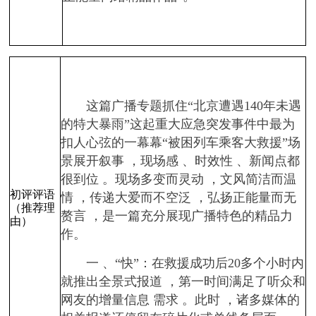
这篇广播专题抓住“北京遭遇140年未遇
的特大暴雨”这起重大应急突发事件中最为
扣人心弦的一幕幕“被困列车乘客大救援”场
景展开叙事 ，现场感 、时效性 、新闻点都
很到位 。现场多变而灵动 ，文风简洁而温
初评评语
情 ，传递大爱而不空泛 ，弘扬正能量而无
（推荐理
赘言 ，是一篇充分展现广播特色的精品力
由）
作。
一 、“快”：在救援成功后20多个小时内
就推出全景式报道 ，第一时间满足了听众和
网友的增量信息 需求 。此时 ，诸多媒体的