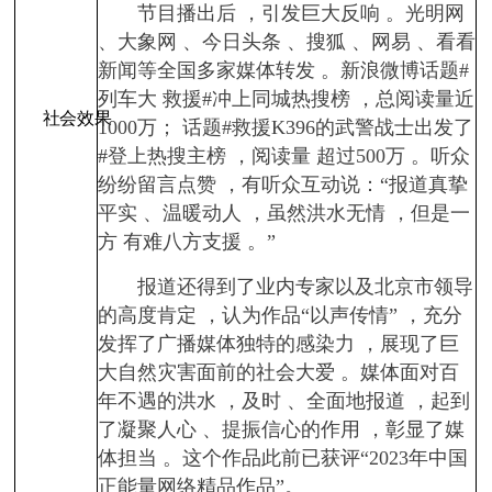
节目播出后 ，引发巨大反响 。光明网
、大象网 、今日头条 、搜狐 、网易 、看看
新闻等全国多家媒体转发 。新浪微博话题#
列车大 救援#冲上同城热搜榜 ，总阅读量近
社会效果
1000万； 话题#救援K396的武警战士出发了
#登上热搜主榜 ，阅读量 超过500万 。听众
纷纷留言点赞 ，有听众互动说：“报道真挚
平实 、温暖动人 ，虽然洪水无情 ，但是一
方 有难八方支援 。”
报道还得到了业内专家以及北京市领导
的高度肯定 ，认为作品“以声传情” ，充分
发挥了广播媒体独特的感染力 ，展现了巨
大自然灾害面前的社会大爱 。媒体面对百
年不遇的洪水 ，及时 、全面地报道 ，起到
了凝聚人心 、提振信心的作用 ，彰显了媒
体担当 。这个作品此前已获评“2023年中国
正能量网络精品作品”。