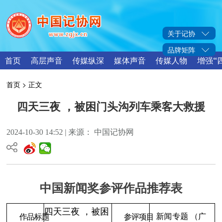
关于记协
品牌矩阵
首页
高层声音
传媒纵深
媒体声音
传媒人物
增强“
首页
> 正文
四天三夜 ，被困门头沟列车乘客大救援
2024-10-30 14:52 | 来源： 中国记协网
中国新闻奖参评作品推荐表
四天三夜 ，被困
新闻专题
（广
参评项目
作品标题