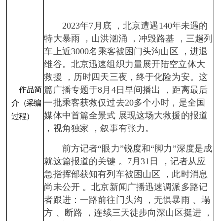
2023年7月底 ，北京遭遇140年未遇的
特大暴雨 ，山洪汹涌 ，冲毁路基 ，三趟列
车上近3000名乘客被困门头沟山区 ，进退
维谷。北京迅速组织力量展开陆空立体大
救援 ，历时四天三夜，终于化险为安。这
篇广播专题于8月4日早间播出 ，距离最后
作品简
一批乘客获救仅过去20多个小时，是全国
介
（采编
媒体中首篇全景式 展现这场大救援的报道
过程）
，视角独家 ，叙事有张力。
前方记者“眼力”锐度和“脚力”深度是成
就这篇报道的关键 。7月31日 ，记者从应
急指挥部获知有列车被困山区 ，此时消息
尚未公开 。北京新闻广播迅速调派多路记
者跟进：一路前往门头沟 ，无惧暴雨 、塌
方 、断路 ，连续三天徒步向深山区挺进 ，