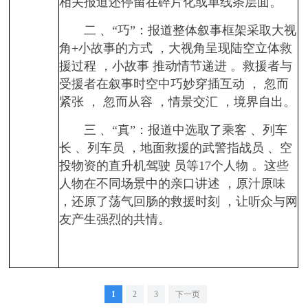
相关报道还停留在碎片化或单线条层面。
二 、“巧”：报道整体叙事框架采取大视
角+小故事的方式 ，大视角呈现陆空立体救
援过程 ，小故事 推动情节递进 。救援者与
受援者在叙事时空中巧妙穿插互动 ， 忽而
紧张 ， 忽而从容 ，情景交汇 ，境界自出。
三 、“真”：报道中选取了乘客 、列车
长 、列车员 ，地面救援的武警指战员 、空
投物资的直升机驾驶 员等17个人物 。这些
人物在不同场景中的亲口讲述 ，原汁原味
，还原了荡气回肠的救援时刻 ，让听众与网
友产生强烈的共情。
1
2
3
下一页