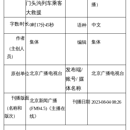
门头沟列车乘客
播）
大救援
字数/时长
0
时
17
分
45
秒
中文
语种
作者
集体
集体
编辑
（主创人
员）
发布端/
北京广播电视台
北京广播电视台
原创单位
账号
/ 媒
体名称
刊播版面
北京新闻广播
刊播日期
2023-08-04 08:26
（名称和
(FM94.5)
《主播在
版次）
线》