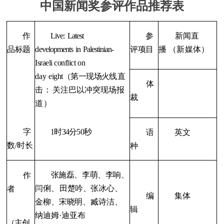
中国新闻奖参评作品推荐表
作
Live:
Latest
参
新闻直
品标题
developments
in
Palestinian-
评项目
播
（新媒体）
I
sraeli conflict on
day
eight
（第一现场火
线直
体
击：
关注巴以冲突现场报
裁
道）
字
1
时
34
分
50
秒
语
英文
数/时长
种
张施磊
、李萌
、李响
、
作
闫俐
、
田楚吟
、
张冰心
、
者
编
集体
金柳
、宋晓明
、臧诗洁
、
辑
纳迪
姆
·
迪亚布
（主创