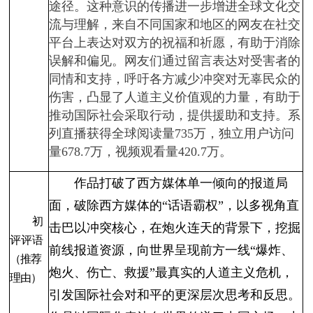
途径。这种意识的传播进一步增进全球文化交
流与理解，来自不同国家和地区的网友在社交
平台上表达对双方的祝福和祈愿，有助于消除
误解和偏见。网友们通过留言表达对受害者的
同情和支持，呼吁各方减少冲突对无辜民众的
伤害，凸显了人道主义价值观的力量，有助于
推动国际社会采取行动，提供援助和支持。系
列直播获得全球阅读量735万，独立用户访问
量678.7万，视频观看量420.7万。
作品打破了西方媒体单一倾向的报道局
面，破除西方媒体的“话语霸权”，以多视角直
初
击巴以冲突核心，在炮火连天的背景下，挖掘
评评语
前线报道资源，向世界呈现前方一线“爆炸、
（推荐
炮火、伤亡、救援”最真实的人道主义危机，
理由）
引发国际社会对和平的更深层次思考和反思。