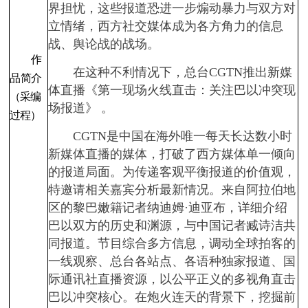
界担忧，这些报道恐进一步煽动暴力与双方对
立情绪，西方社交媒体成为各方角力的信息
战、舆论战的战场。
作
在这种不利情况下，总台CGTN推出新媒
品简介
体直播《第一现场火线直击：关注巴以冲突现
（采编
场报道》 。
过程）
CGTN是中国在海外唯一每天长达数小时
新媒体直播的媒体，打破了西方媒体单一倾向
的报道局面。为传递客观平衡报道的价值观，
特邀请相关嘉宾分析最新情况。来自阿拉伯地
区的黎巴嫩籍记者纳迪姆·迪亚布，详细介绍
巴以双方的历史和渊源，与中国记者臧诗洁共
同报道。节目综合多方信息，调动全球拍客的
一线观察、总台各站点、各语种独家报道、国
际通讯社直播资源，以公平正义的多视角直击
巴以冲突核心。在炮火连天的背景下，挖掘前