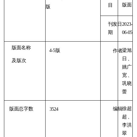
版面
目
版
刊发日
2023-
期
06-05
版面名称
4-5版
梁旭
作者
日
、
及版次
姚广
宽
、
巩晓
蕾
徐超
版面总字数
编辑
3524
超
、
李洪
翠