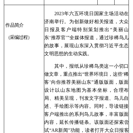
2023年六五环境日国家主场活动在
济南举行。为创新做好相关报道，大众
作品简介
日报及客户端特别策划推
出“美丽山
（采编过程）
东‘推荐官’”全媒体报道，通过珍稀鸟儿
的故事，展现山东深入贯彻习近平生态
文明思想的生动
实践。
其中，报纸从珍稀鸟类这一小切口
做文章，重点推出“世界环境日，这些‘稀
客’向
你推荐美丽山东”通版版面，版面
设计以山东地图为基本坐标，合理布
局、精美呈现，刊发文字报道、
鸟儿自
述、手绘图示等内容。同时，导读链接
客户端推出的系列鸟儿故事，丰富版面
内容，延长传播链条。该版面还探索尝
试“AR新闻”功能，读者打开大众日报客