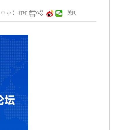
关闭
中
小
】
打印