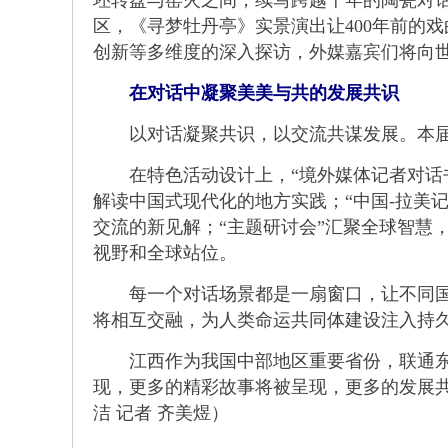
坯转盘与窑火之间，续写跨越千年的陶瓷对话
区，《寻梦牡丹亭》实景演出让400年前的
创新等多维度的深入探访，外媒嘉宾们将向
在对话中凝聚美美与共的发展共识
以对话凝聚共识，以交流共谋发展。本届论
在特色活动设计上，“境外媒体记者对话书
解读中国式现代化的地方实践；“中国-拉美
交流的新见解；“主题研讨会”汇聚全球智慧
视野和全球站位。
每一个对话场景都是一扇窗口，让不同国家
将相互交融，为人类命运共同体建设注入持
江西作为我国中部地区重要省份，联通东西
现，更多的精彩故事将被呈现，更多的发展共
洁 记者 齐美煜）