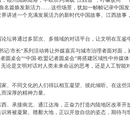
；赣州国际陆港，中欧班列满载“江西造”，呼啸驶向“一
戏曲名篇焕发新活力……这些场景，犹如一帧帧记录中国
世界讲述一个充满发展活力的新时代中国故事、江西故事
坛将通过多层次、多领域的对话平台，让文明在互鉴中
记/市长”系列活动将让外媒嘉宾与城市治理者面对面，
记者圆桌会”“中国-欧盟记者圆桌会”将搭建区域性中外媒
，无论是文明对话对人类未来命运的思考，还是人工智能
、不同文化的人们得以相互凝望、彼此倾听。在这些深
久而深厚的精神力量。
、承接南北、通江达海，正奋力打造内陆地区改革开放
识将被凝聚。赣鄱大地，正以开放自信的姿态，期待与世