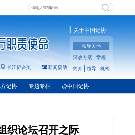
关于中国记协
领导关怀
深改方案
章程
长江韬奋奖
新闻援助
简介
领导
机构
地方记协
专题专栏
@中国记协
者组织论坛召开之际