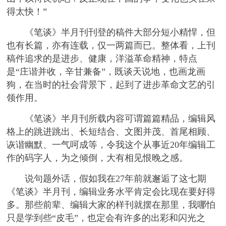
得太快！”
《笔谈》半月刊刊登的稿件大部分短小精悍，但
也有长篇，亦有连载，仅一两篇而已。整体看，上刊
稿件追求的是进步、健康，洋溢革命精神，特点
是“庄谐并收，辛甘兼备”，既谈天说地，也画龙画
狗，在当时的社会背景下，起到了进步革命文艺的引
领作用。
《笔谈》半月刊所载内容可谓篇篇精品，编辑风
格上的跳进跳出、长短结合、文图并茂、首尾相顾、
诙谐幽默、一气呵成等，令我这个从事近20年编辑工
作的码字人，为之倾倒，大有相见恨晚之感。
说句题外话，假如我在27年前就邂逅了这七期
《笔谈》半月刊，编辑业务水平肯定会比现在要好得
多。那些前辈、编辑大家的样刊就摆在那里，我哪怕
只是学到些“皮毛”，也定会有许多的出彩和闪光之