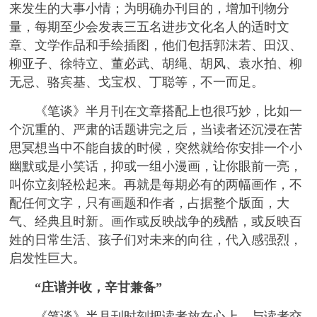
来发生的大事小情；为明确办刊目的，增加刊物分
量，每期至少会发表三五名进步文化名人的适时文
章、文学作品和手绘插图，他们包括郭沫若、田汉、
柳亚子、徐特立、董必武、胡绳、胡风、袁水拍、柳
无忌、骆宾基、戈宝权、丁聪等，不一而足。
《笔谈》半月刊在文章搭配上也很巧妙，比如一
个沉重的、严肃的话题讲完之后，当读者还沉浸在苦
思冥想当中不能自拔的时候，突然就给你安排一个小
幽默或是小笑话，抑或一组小漫画，让你眼前一亮，
叫你立刻轻松起来。再就是每期必有的两幅画作，不
配任何文字，只有画题和作者，占据整个版面，大
气、经典且时新。画作或反映战争的残酷，或反映百
姓的日常生活、孩子们对未来的向往，代入感强烈，
启发性巨大。
“庄谐并收，辛甘兼备”
《笔谈》半月刊时刻把读者放在心上，与读者交