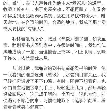
的。当时，卖书人声称此为他本人“老家儿”的遗产，
收藏了近40年，由于房屋变动，不想再藏了，但又舍
不得送到废品收购站换钱，故在此寻找“有缘人”。谢
天谢地，在合适的时间、合适的地点，我成了那个卖
书人要找的“有缘人”。
我怀着敬慕之心，接过《笔谈》翻了翻，如获至
宝。辞别卖书人回到家中，在很短时间内，我如饥似
渴地通读了一遍。当慢慢合上书本，闭上眼睛，玩味
了许久，依然意犹未尽。
从此以后，我每逢站到书架前想看书的时候，第
一眼看到的准是这册《笔谈》，尽管到目前为止，我
已经把它通读了不下10遍。有时，即便不想看它，也
不由自主地把它拿到手上，轻轻翻上几页，然后再轻
轻放回原处。这已成了我的一个习惯。说也奇怪，即
便遇到不顺心的事，习惯性地取下《笔谈》翻看，看
着看着就身心舒爽了。