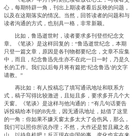
心，每期特辟一角，刊出上期读者看后反映的问题，
以及在这期落实的情况。当然，回答读者的问题和与
读者沟通的方式，也别具一格，非常新颖。
比如，鲁迅逝世时，读者要求多刊登些纪念文
章。《笔谈》是这样回复的：“鲁迅逝世纪念，本期
只登一篇文章，原因是各刊物都要纪念，文章不应集
中，而且，纪念鲁迅先生亦不在此一日一时，乃是久
长的工作。我们以后每月将有篇把‘纪念鲁迅’的文字
请教。”
再比如：有人投稿忘了填写通讯地址和联系方
式，稿子写得比较激进，且短且多，要求多开几个大
天窗。《笔谈》是这样与他沟通的：“有几句话要告
诉投稿给本刊的B先生，因无通讯地址，姑借了这里
的一角：你如果不嫌天窗太多太大了会伤风，那么，
我们可以照你所说办理；不然，大作还是暂且藏之名
山，以待良机吧！反正现在中国的事，变化也实在来