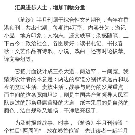
汇聚进步人士，增加刊物分量
《笔谈》半月刊属于综合性文艺期刊，当年在香
港创刊，共出七期，每期约4万字。内容分为：游记
小品、地方印象；人物志、遗文轶事；杂感随笔、上
下古今；政治社会、各图所好；读书札记、书报春
秋；文艺作品有诗歌、小说、戏曲；还有时论拔萃、
译文杂俎等。
它把封面设计成三条大道，两边窄，中间宽。我
猜测设计者的本意是：两边的窄道分别代表远古和现
今的贫民生活、贵族生活，战事与局势的发展重点；
而中间的这条宽阔坦途，则是中国共产党领导人民军
队走过的那条毋庸置疑的大道。纸本采用的是自然的
颜色，洁白规整又通畅，干净透亮极了。
为及时报道战事、时事，《笔谈》半月刊特设了
个栏目“两周间”，放在卷首位置，先让读者一睹半月