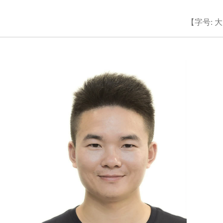
【字号:
大