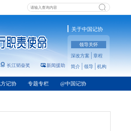
关于中国记协
领导关怀
深改方案
章程
长江韬奋奖
新闻援助
简介
领导
机构
地方记协
专题专栏
@中国记协