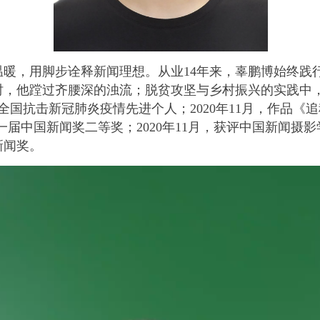
，用脚步诠释新闻理想。从业14年来，辜鹏博始终践行
时，他蹚过齐腰深的浊流；脱贫攻坚与乡村振兴的实践中
评全国抗击新冠肺炎疫情先进个人；2020年11月，作品
一届中国新闻奖二等奖；2020年11月，获评中国新闻摄影学
新闻奖。