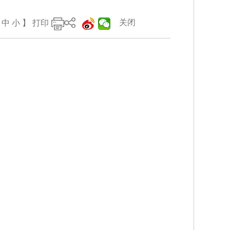
关闭
中
小
】
打印