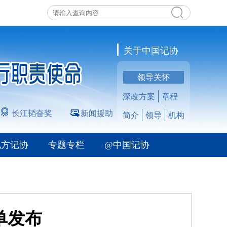
关于中国记协
领导关怀
深改方案
章程
长江韬奋奖
新闻援助
简介
领导
机构
地方记协
专题专栏
@中国记协
单发布