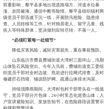
双重影响，黎平县多地出现道路塌方、河道水位暴
涨、农田被淹、通信中断等险情。黎平县组织镇村两
级党员干部迅速下沉一线，开展防汛抢险、隐患排
查、人员转移等工作，针对独居老人、留守儿童、残
疾人等特殊群体，坚决做到应转尽转、不落一人。
“必须盯紧每一处细节”
降低灾害风险，减轻灾害损失，重在事前预防。
山东临沂市费县费城街道大湾村三面环山，汛期
山体坠石风险突出。今年入汛前，费城街道党工委组
织党员干部对全村边坡、危岩进行拉网式排查，及时
修建拦石挡墙、铺设防护网、疏通山体排水沟渠。
持续强降雨期间，大湾村包村干部带头在一线值
守，党员干部分片包保，24小时常态化巡查山体；入
户宣讲避险知识、发放告知书，在危险路段设置警示
标牌和预警设备……