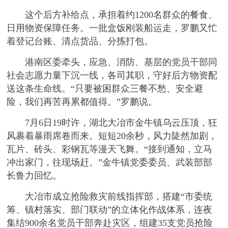
这个后方补给点，承担着约1200名群众的餐食、
日用物资保障任务。一批盒饭刚装船运走，罗鹏又忙
着登记台账、清点货品、分拣打包。
港南区委牵头，应急、消防、基层的党员干部同
社会志愿力量下沉一线，各司其职，守好后方物资配
送这条生命线。“只要被困群众三餐不愁、安全避
险，我们再苦再累都值得。”罗鹏说。
7月6日19时许，湖北大冶市金牛镇乌云压顶，狂
风裹着暴雨席卷而来。短短20余秒，风力陡然加剧，
瓦片、砖头、彩钢瓦等漫天飞舞。“接到通知，立马
冲出家门，往现场赶。”金牛镇党委委员、武装部部
长鲁力回忆。
大冶市成立抢险救灾前线指挥部，搭建“市委统
筹、镇村落实、部门联动”的立体化作战体系，连夜
集结900余名党员干部奔赴灾区，组建35支党员抢险