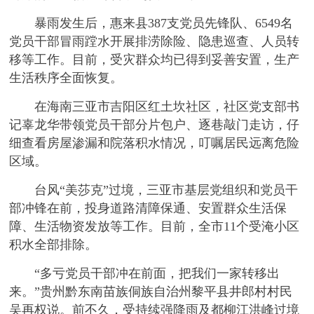
暴雨发生后，惠来县387支党员先锋队、6549名
党员干部冒雨蹚水开展排涝除险、隐患巡查、人员转
移等工作。目前，受灾群众均已得到妥善安置，生产
生活秩序全面恢复。
在海南三亚市吉阳区红土坎社区，社区党支部书
记辜龙华带领党员干部分片包户、逐巷敲门走访，仔
细查看房屋渗漏和院落积水情况，叮嘱居民远离危险
区域。
台风“美莎克”过境，三亚市基层党组织和党员干
部冲锋在前，投身道路清障保通、安置群众生活保
障、生活物资发放等工作。目前，全市11个受淹小区
积水全部排除。
“多亏党员干部冲在前面，把我们一家转移出
来。”贵州黔东南苗族侗族自治州黎平县井郎村村民
吴再权说。前不久，受持续强降雨及都柳江洪峰过境