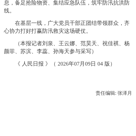
息，备足抢险物资、集结应急队伍，筑牢防汛抗洪防
线。
在基层一线，广大党员干部正团结带领群众，齐
心协力打好打赢防汛救灾这场硬仗。
（本报记者刘泉、王云娜、范昊天、祝佳祺、杨
颜菲、苏滨、李蕊、孙海天参与采写）
《 人民日报 》（ 2026年07月09日 04 版）
责任编辑: 张泽月