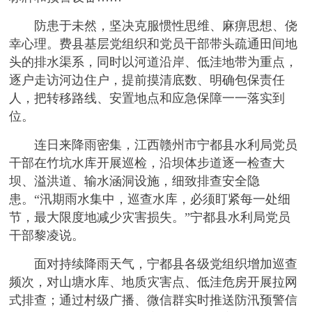
防患于未然，坚决克服惯性思维、麻痹思想、侥
幸心理。费县基层党组织和党员干部带头疏通田间地
头的排水渠系，同时以河道沿岸、低洼地带为重点，
逐户走访河边住户，提前摸清底数、明确包保责任
人，把转移路线、安置地点和应急保障一一落实到
位。
连日来降雨密集，江西赣州市宁都县水利局党员
干部在竹坑水库开展巡检，沿坝体步道逐一检查大
坝、溢洪道、输水涵洞设施，细致排查安全隐
患。“汛期雨水集中，巡查水库，必须盯紧每一处细
节，最大限度地减少灾害损失。”宁都县水利局党员
干部黎凌说。
面对持续降雨天气，宁都县各级党组织增加巡查
频次，对山塘水库、地质灾害点、低洼危房开展拉网
式排查；通过村级广播、微信群实时推送防汛预警信