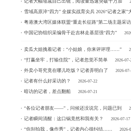
记者大幅缩减自己出镜，阅读量迅速突破十万加
雪域高原淬“四力” 全媒实战育尖兵 2026“记者之
粤港澳大湾区媒体联盟“重走长征路”第二场主题采
中国记协组织采编骨干赴吉林走基层强“四力”
202
卖瓜大姐拽着记者：“小姑娘，你来评评理……”
2
“打赢坐牢，打输住院”，记者忽觉不简单
2026-07-
外卖小哥究竟在哪儿吃饭？记者弄明白了
2026-07-
记者有什么好采访的？
2026-07-22
暗访的记者，差点翻船
2026-07-21
“各位记者朋友——”，问候还没说完，问题已到
2
记者瞬间清醒：这口锅竟然和我有关？
2026-07-17
“你别拍我，像作秀”，记者内心很纠结……
2026-