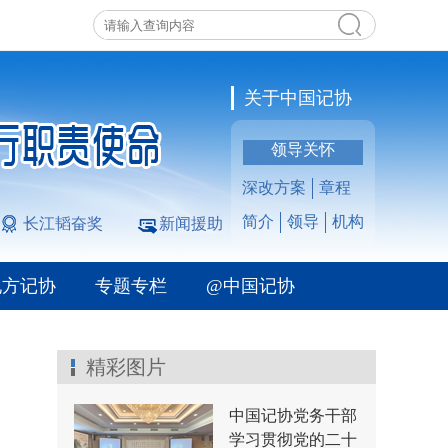
关于中国记协
领导关怀
深改方案
章程
简介
领导
机构
长江韬奋奖
新闻援助
地方记协
专题专栏
@中国记协