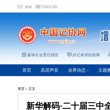
邮箱
ENGLISH
媒体社会责任报告
好记者讲好故事
首页
高层声音
业界动态
主题
首页
> 正文
新华解码·二十届三中