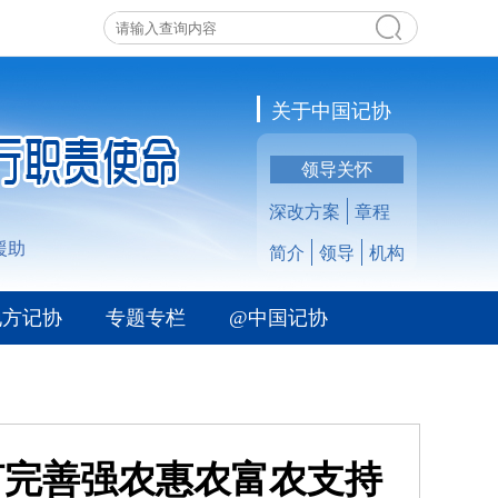
关于中国记协
领导关怀
深改方案
章程
援助
简介
领导
机构
地方记协
专题专栏
@中国记协
何完善强农惠农富农支持