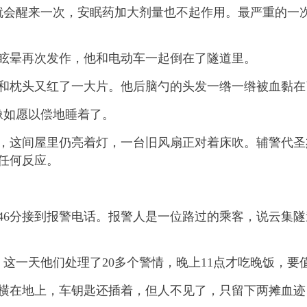
醒来一次，安眠药加大剂量也不起作用。最严重的一次
。
，眩晕再次发作，他和电动车一起倒在了隧道里。
枕头又红了一大片。他后脑勺的头发一绺一绺被血黏在
如愿以偿地睡着了。
，这间屋里仍亮着灯，一台旧风扇正对着床吹。辅警代圣
任何反应。
6分接到报警电话。报警人是一位路过的乘客，说云集隧
一天他们处理了20多个警情，晚上11点才吃晚饭，要值
在地上，车钥匙还插着，但人不见了，只留下两摊血迹