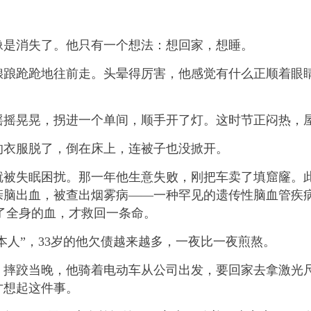
是消失了。他只有一个想法：想回家，想睡。
跄跄地往前走。头晕得厉害，他感觉有什么正顺着眼睛
晃晃，拐进一个单间，顺手开了灯。这时节正闷热，
衣服脱了，倒在床上，连被子也没掀开。
就被失眠困扰。那一年他生意失败，刚把车卖了填窟窿。
，父亲脑出血，被查出烟雾病——一种罕见的遗传性脑血管疾
换了全身的血，才救回一条命。
人”，33岁的他欠债越来越多，一夜比一夜煎熬。
跤当晚，他骑着电动车从公司出发，要回家去拿激光尺
才想起这件事。