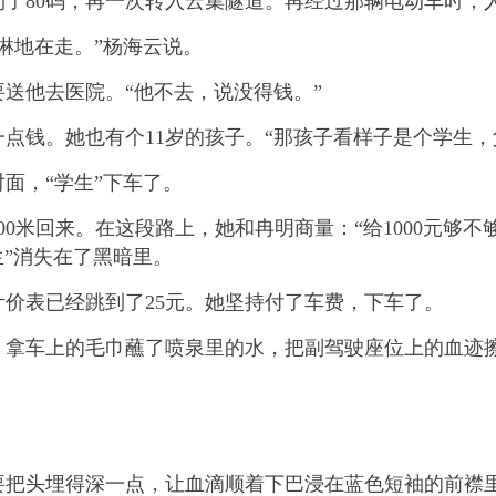
80码，再一次转入云集隧道。再经过那辆电动车时，
地在走。”杨海云说。
他去医院。“他不去，说没得钱。”
钱。她也有个11岁的孩子。“那孩子看样子是个学生，
，“学生”下车了。
米回来。在这段路上，她和冉明商量：“给1000元够不够
生”消失在了黑暗里。
价表已经跳到了25元。她坚持付了车费，下车了。
拿车上的毛巾蘸了喷泉里的水，把副驾驶座位上的血迹
头埋得深一点，让血滴顺着下巴浸在蓝色短袖的前襟里