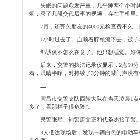
失眠的问题愈发严重，几乎睡两个小时就会
烟，录了几段交代后事的视频，存在手机里
7月，还完欠朋友的4000元检查费不久
1小时过去了。血顺着脖颈流下去，被子和
邹诚俊不怎么在意了。他只想睡觉。好像
后来，交警的执法记录仪显示，2点59分
着，眼睛半睁，对持续了3分钟的敲门声没有
二
宜昌市交警支队西陵大队在当天凌晨1点4
多了，看那样子很危险”。
民警张星、辅警唐文正和代圣杰接了警。这
3人抵达现场后，发现一辆白色的电动车横