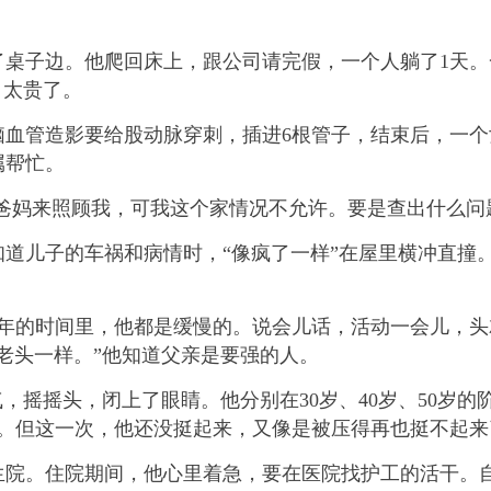
子边。他爬回床上，跟公司请完假，一个人躺了1天。
，太贵了。
管造影要给股动脉穿刺，插进6根管子，结束后，一个
属帮忙。
爸妈来照顾我，可我这个家情况不允许。要是查出什么问
儿子的车祸和病情时，“像疯了一样”在屋里横冲直撞。
的时间里，他都是缓慢的。说会儿话，活动一会儿，头
的老头一样。”他知道父亲是要强的人。
摇摇头，闭上了眼睛。他分别在30岁、40岁、50岁的
来。但这一次，他还没挺起来，又像是被压得再也挺不起来
。住院期间，他心里着急，要在医院找护工的活干。自