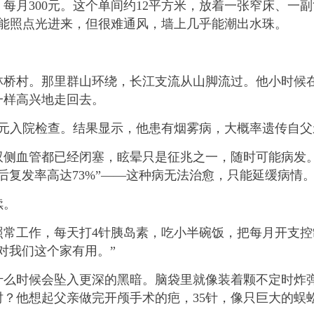
月300元。这个单间约12平方米，放着一张窄床、一
，能照点光进来，但很难通风，墙上几乎能潮出水珠。
村。那里群山环绕，长江支流从山脚流过。他小时候在
一样高兴地走回去。
元入院检查。结果显示，他患有烟雾病，大概率遗传自父亲
血管都已经闭塞，眩晕只是征兆之一，随时可能病发。
后复发率高达73%”——这种病无法治愈，只能延缓病情
续。
工作，每天打4针胰岛素，吃小半碗饭，把每月开支控制
对我们这个家有用。”
时候会坠入更深的黑暗。脑袋里就像装着颗不定时炸弹
？他想起父亲做完开颅手术的疤，35针，像只巨大的蜈