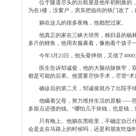
位于隧道尽头的出租屋是他年初刚换的，每
为在1楼，没窗户，房东把临街的铁门改了
躺在这儿的很多夜晚，他都想过家。
他真正的家在三峡大坝旁，秭归县的杨林桥
多斤的鲤鱼，他用衣服裹着，像抱着个孩子
今年3月23日，他头晕摔倒，又借了4000
医生告诉邹诚俊，他的大脑动脉狭窄，双侧
都是可能的后果。他需要尽快手术，尽管“术
确诊后的第二天，邹诚俊就办了出院手
他瞒着父母，努力维持生活的原貌——照常
多留点还债的钱。“哪怕几千块钱，也是钱，
只有晚上。他躺在黑暗里，不确定自己什么
会是走在马路上的时候吗，还是和朋友吃饭时