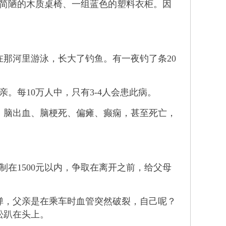
副简陋的木质桌椅、一组蓝色的塑料衣柜。因
那河里游泳，长大了钓鱼。有一夜钓了条20
。每10万人中，只有3-4人会患此病。
脑出血、脑梗死、偏瘫、癫痫，甚至死亡，
。
在1500元以内，争取在离开之前，给父母
，父亲是在乘车时血管突然破裂，自己呢？
蚣趴在头上。