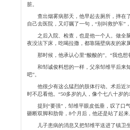
脏。
查出烟雾病那天，他早起去厕所，摔在了桌
自己去医院，又叮嘱了一句，“别叫救护车”
之后入院、检查，也是他一个人。做全脑血
夜没法下床，吃喝拉撒，都靠隔壁病友的家
那时候，他承认心里“酸酸的”。“我也想
和邹诚俊料想的一样，父亲邹维平后来知道
吧”。
他很少有这么猛烈的肢体行动。术后近3年
时不忍看他。“50多岁的人，像个七八十岁
提到“要强”，邹维平眼皮低垂，叹了口气，
砸断双脚和肋骨，8个月后，他还是站了起
儿子患病的消息又把邹维平送进了镇卫生院