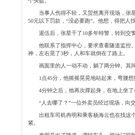
个头盔。
当事人伤得不轻，又贸然离开现场，张星判
50元以下罚款，“没必要跑”。他想，得把人
退伍后，张星干了10多年特警，转到交警
他联系了指挥中心，要求查看隧道监控。监
神，左右晃了3秒，人和车就倒在了路上。
画面里的人一动不动，躺了两分钟。其间，
1点45分，他摇摇晃晃地站起来，弯腰想
4分钟之后，他再次撑起身，在地上坐了
“人去哪了？”一位外卖员经过现场，向交
出租车司机冉明和乘客杨海云也在找这个人
紧。