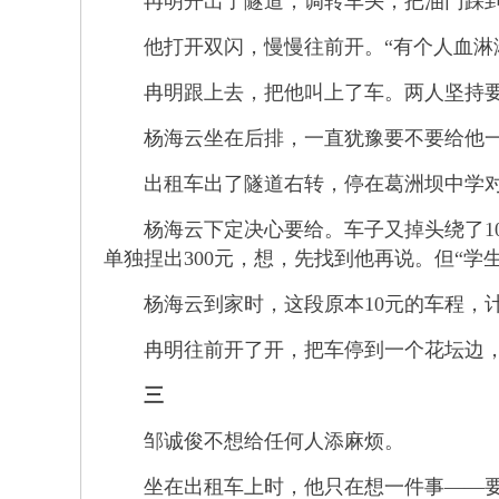
冉明开出了隧道，调转车头，把油门踩到了
他打开双闪，慢慢往前开。“有个人血淋淋
冉明跟上去，把他叫上了车。两人坚持要送
杨海云坐在后排，一直犹豫要不要给他一点
出租车出了隧道右转，停在葛洲坝中学对面
杨海云下定决心要给。车子又掉头绕了100
单独捏出300元，想，先找到他再说。但“学
杨海云到家时，这段原本10元的车程，计
冉明往前开了开，把车停到一个花坛边，
三
邹诚俊不想给任何人添麻烦。
坐在出租车上时，他只在想一件事——要把