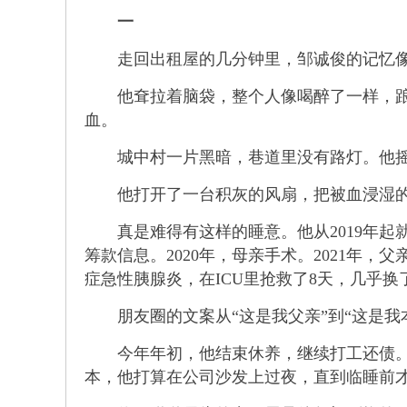
一
走回出租屋的几分钟里，邹诚俊的记忆像
他耷拉着脑袋，整个人像喝醉了一样，踉踉
血。
城中村一片黑暗，巷道里没有路灯。他摇摇
他打开了一台积灰的风扇，把被血浸湿的
真是难得有这样的睡意。他从2019年起
筹款信息。2020年，母亲手术。2021年
症急性胰腺炎，在ICU里抢救了8天，几乎
朋友圈的文案从“这是我父亲”到“这是我本
今年年初，他结束休养，继续打工还债。摔
本，他打算在公司沙发上过夜，直到临睡前